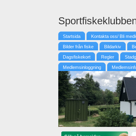
Sportfiskeklubbe
Startsida
Kontakta oss/ Bli med
Bilder från fiske
Bildarkiv
Be
Dagsfiskekort
Regler
Stadg
Medlemsinloggning
Medlemsinf