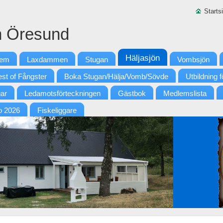
Starts
n Öresund
Häljasjön
lem
Laxdammen
Stugan
Vombsjön
st of Fångster
Boka Stugan/Hälja/Vomb/Sövde
Utbildning
ar
Ledamotsförteckningen
Gästbok
Medlemslista
o 2026
Fiskeliggare