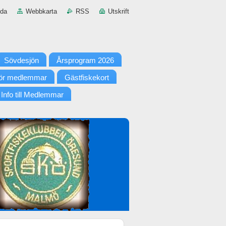
ida
Webbkarta
RSS
Utskrift
Sövdesjön
Årsprogram 2026
 för medlemmar
Gästfiskekort
Info till Medlemmar