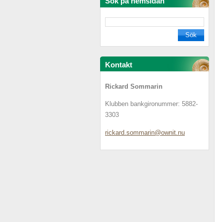
Sök på hemsidan
Kontakt
Rickard Sommarin
Klubben bankgironummer: 5882-
3303
rickard.
sommarin
@ownit.n
u