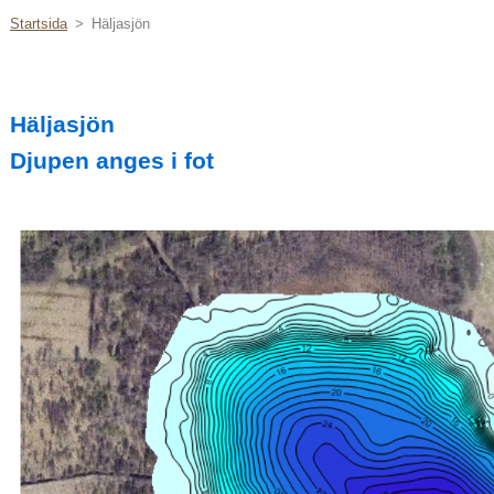
Startsida
>
Häljasjön
Häljasjön
Djupen anges i fot